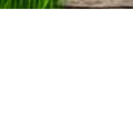
Utenze domestiche
si intendono tutti quegli edifici destinati a civile
abitazione.
Utenze non domestiche
si riferiscono agli spazi destinati alla produzione
e/o vendita di beni o servizi e a tutti quei locali
non adibiti a civile abitazione.